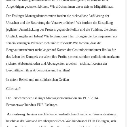
Angehörigen gedenken können. Wir drücken ihnen unser tiefstes Mitgefühl aus.
Die Esslinger Montagsdemonstration fordert die rückhaltlose Aufklärung der
Ursachen und die Bestrafung der Verantwortlichen! Wir fordern die Einstellung
jeglicher Unterdrückung des Protests gegen die Politik und die Politiker, die dieses
Unglück zugelassen haben! Wir fordern, dass Herr Erdogan die Konsequenzen aus
seinem schäbigen Verhalten zieht und zurücktritt! Wir fordern, dass die
Bergbauunternehmer nicht länger auf Kosten der Gesundheit und unter Risiko für
das Leben der Kumpels vor allem ihre Profite sichern, sondern endlich mit anerkannt
sicheren Abbaumethoden und Abbaugeräten arbeiten – nicht auf Kosten der
Beschäftigten, ihrer Arbeitsplätze und Familien!
In tiefem Beileid und mit solidarischen Grüßen
Glück auf!
Die Teilnehmer der Esslinger Montagsdemonstration am 19. 5. 2014
Personenwahlbündnis FÜR Esslingen
Anmerkung:
In einer anschließenden ordentlichen öffentlichen Vorstandssitzung
beschloss der Vorstand des überparteilichen Wahlbündnisses FÜR Esslingen, sich