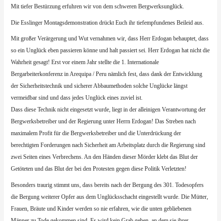
Mit tiefer Bestürzung erfuhren wir von dem schweren Bergwerksunglück.
Die Esslinger Montagsdemonstration drückt Euch ihr tiefempfundenes Beileid aus.
Mit großer Verärgerung und Wut vernahmen wir, dass Herr Erdogan behauptet, dass
so ein Unglück eben passieren könne und halt passiert sei. Herr Erdogan hat nicht die
Wahrheit gesagt! Erst vor einem Jahr stellte die 1. Internationale
Bergarbeiterkonferenz in Arequipa / Peru nämlich fest, dass dank der Entwicklung
der Sicherheitstechnik und sicherer Abbaumethoden solche Unglücke längst
vermeidbar sind und dass jedes Unglück eines zuviel ist.
Dass diese Technik nicht eingesetzt wurde, liegt in der alleinigen Verantwortung der
Bergwerksbetreiber und der Regierung unter Herrn Erdogan! Das Streben nach
maximalem Profit für die Bergwerksbetreiber und die Unterdrückung der
berechtigten Forderungen nach Sicherheit am Arbeitsplatz durch die Regierung sind
zwei Seiten eines Verbrechens. An den Händen dieser Mörder klebt das Blut der
Getöteten und das Blut der bei den Protesten gegen diese Politik Verletzten!
Besonders traurig stimmt uns, dass bereits nach der Bergung des 301. Todesopfers
die Bergung weiterer Opfer aus dem Unglücksschacht eingestellt wurde. Die Mütter,
Frauen, Bräute und Kinder werden so nie erfahren, wie die unten gebliebenen
Männer zu Tode gekommen sind. Es wird kein Grab geben, an dem sie ihrer