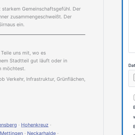
it starkem Gemeinschaftsgefühl. Der
wohner zusammengeschweißt. Der
irnaus ein.
Teile uns mit, wo es
em Stadtteil gut läuft oder in
Dat
n möchtest.
ob Verkehr, Infrastruktur, Grünflächen,
ensberg
·
Hohenkreuz
·
Mettingen
·
Neckarhalde
·