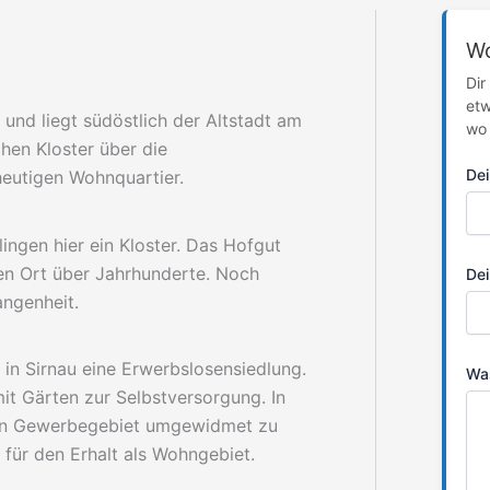
Wo
Dir
etw
s und liegt südöstlich der Altstadt am
wo 
chen Kloster über die
De
eutigen Wohnquartier.
ingen hier ein Kloster. Das Hofgut
den Ort über Jahrhunderte. Noch
Dei
angenheit.
d in Sirnau eine Erwerbslosensiedlung.
Was
mit Gärten zur Selbstversorgung. In
inen Gewerbegebiet umgewidmet zu
für den Erhalt als Wohngebiet.