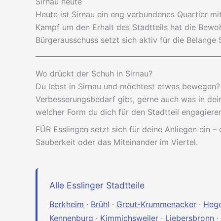
Sirnau heute
Heute ist Sirnau ein eng verbundenes Quartier m
Kampf um den Erhalt des Stadtteils hat die Be
Bürgerausschuss setzt sich aktiv für die Belange S
Wo drückt der Schuh in Sirnau?
Du lebst in Sirnau und möchtest etwas bewegen? 
Verbesserungsbedarf gibt, gerne auch was in dein
welcher Form du dich für den Stadtteil engagiere
FÜR Esslingen setzt sich für deine Anliegen ein – 
Sauberkeit oder das Miteinander im Viertel.
Alle Esslinger Stadtteile
Berkheim
·
Brühl
·
Greut-Krummenacker
·
Heg
Kennenburg
·
Kimmichsweiler
·
Liebersbronn
·