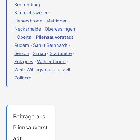
Kennenburg
·
Kimmichsweiler
·
Liebersbronn
·
Mettingen
·
Neckarhalde
·
Oberesslingen
·
Obertal
·
Pliensauvorstadt
·
Rüdern
·
Sankt Bernhardt
·
Serach
·
Sirnau
·
Stadtmitte
·
Sulzgries
·
Wäldenbronn
·
Weil
·
Wiflingshausen
·
Zell
·
Zollberg
Beiträge aus
Pliensauvorst
adt