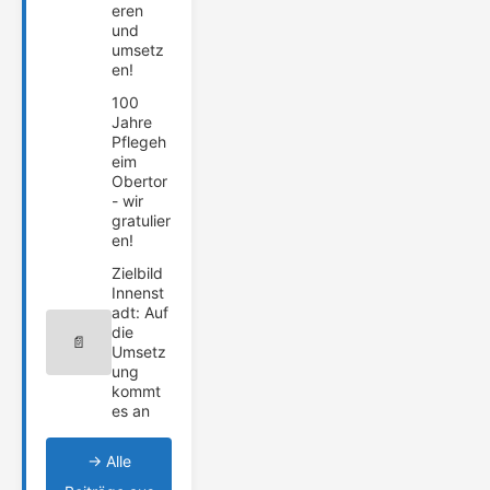
eren
und
umsetz
en!
100
Jahre
Pflegeh
eim
Obertor
- wir
gratulier
en!
Zielbild
Innenst
adt: Auf
die
📄
Umsetz
ung
kommt
es an
→ Alle