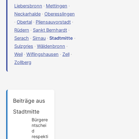
Liebersbronn
·
Mettingen
·
Neckarhalde
·
Oberesslingen
·
Obertal
·
Pliensauvorstadt
·
Rüdern
·
Sankt Bernhardt
·
Serach
·
Sirnau
·
Stadtmitte
·
Sulzgries
·
Wäldenbronn
·
Weil
·
Wiflingshausen
·
Zell
·
Zollberg
Beiträge aus
Stadtmitte
Bürgere
ntschei
d
respekti