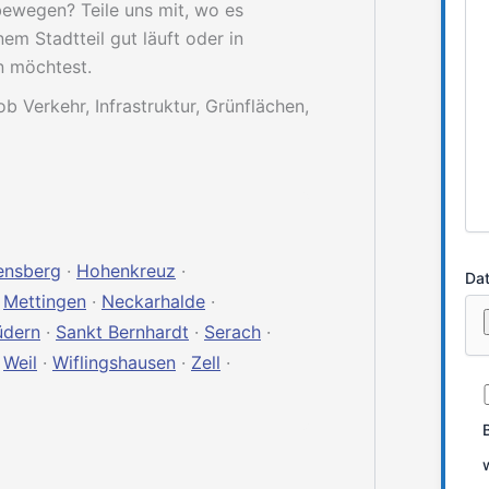
ewegen? Teile uns mit, wo es
em Stadtteil gut läuft oder in
n möchtest.
ob Verkehr, Infrastruktur, Grünflächen,
ensberg
·
Hohenkreuz
·
Dat
·
Mettingen
·
Neckarhalde
·
üdern
·
Sankt Bernhardt
·
Serach
·
·
Weil
·
Wiflingshausen
·
Zell
·