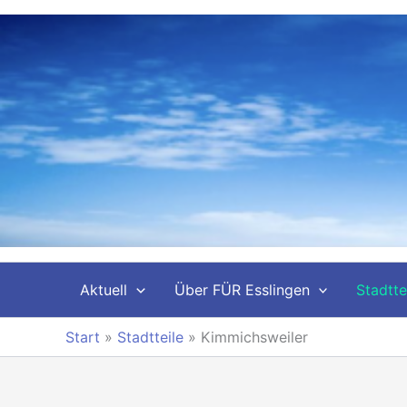
Zum
Inhalt
springen
Aktuell
Über FÜR Esslingen
Stadtte
Start
»
Stadtteile
»
Kimmichsweiler