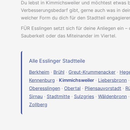
Du lebst in Kimmichsweiler und möchtest etwas b
Verbesserungsbedarf gibt, gerne auch was in dein
welcher Form du dich für den Stadtteil engagiere
FÜR Esslingen setzt sich für deine Anliegen ein – 
Sauberkeit oder das Miteinander im Viertel.
Alle Esslinger Stadtteile
Berkheim
·
Brühl
·
Greut-Krummenacker
·
Heg
Kennenburg
·
Kimmichsweiler
·
Liebersbronn
Oberesslingen
·
Obertal
·
Pliensauvorstadt
·
R
Sirnau
·
Stadtmitte
·
Sulzgries
·
Wäldenbronn
Zollberg