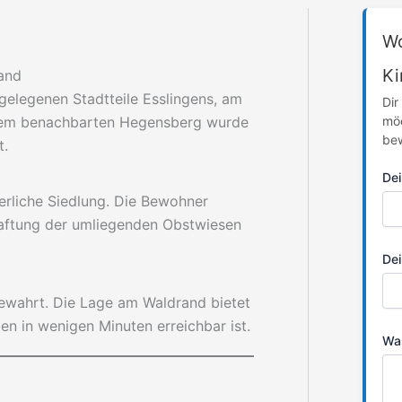
Wo
Ki
and
tgelegenen Stadtteile Esslingens, am
Dir
dem benachbarten Hegensberg wurde
möc
bew
t.
De
erliche Siedlung. Die Bewohner
haftung der umliegenden Obstwiesen
Dei
bewahrt. Die Lage am Waldrand bietet
n in wenigen Minuten erreichbar ist.
Was