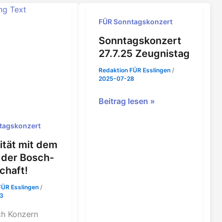
zum
100.
FÜR Sonntagskonzert
Geburtstag
Sonntagskonzert
27.7.25 Zeugnistag
Redaktion FÜR Esslingen
/
2025-07-28
Sonntagskonzert
Beitrag lesen »
27.7.25
Zeugnistag
tagskonzert
rität mit dem
der Bosch-
chaft!
FÜR Esslingen
/
3
ch Konzern