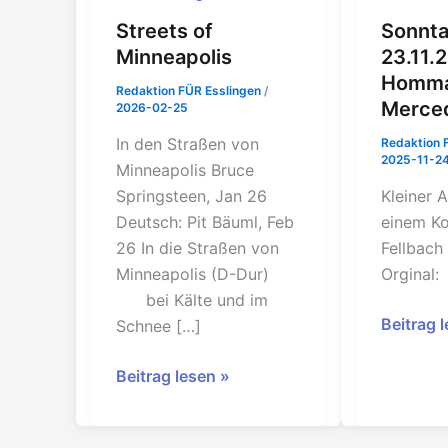
Streets of
Sonnt
Minneapolis
23.11.2
Homma
Redaktion FÜR Esslingen
/
Merce
2026-02-25
In den Straßen von
Redaktion 
2025-11-2
Minneapolis Bruce
Springsteen, Jan 26
Kleiner 
Deutsch: Pit Bäuml, Feb
einem Ko
26 In die Straßen von
Fellbach
Minneapolis (D-Dur)
Orginal:
bei Kälte und im
Sonntag
Beitrag 
Schnee […]
23.11.25
Streets
Hommag
Beitrag lesen »
of
an
Minneapolis
Mercede