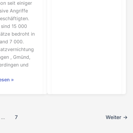
on seit einiger
sive Angriffe
Beschäftigten.
 sind 15 000
lätze bedroht in
and 7 000.
latzvernichtung
ingen , Gmünd,
erdingen und
ät
lesen »
…
7
Weiter
→
aft!