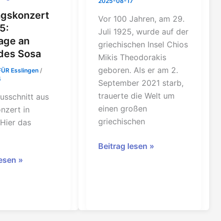
2025-08-17
agskonzert
Vor 100 Jahren, am 29.
5:
Juli 1925, wurde auf der
ge an
griechischen Insel Chios
des Sosa
Mikis Theodorakis
geboren. Als er am 2.
FÜR Esslingen
/
4
September 2021 starb,
trauerte die Welt um
Ausschnitt aus
einen großen
nzert in
griechischen
 Hier das
Sonntagskonzert
Beitrag lesen »
vom
skonzert
lesen »
17.8.
:
2025:
e
Mikis
Theodorakis
s