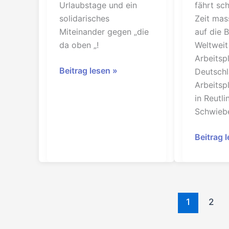
Urlaubstage und ein
fährt sch
solidarisches
Zeit mas
Miteinander gegen „die
auf die 
da oben „!
Weltweit
Arbeitsp
Sonntagskonzert
Beitrag lesen »
Deutschl
10.8.2025
Arbeitsp
in Reutl
Schwieb
Solidarit
Beitrag 
mit
dem
Kampf
der
1
2
Bosch-
Belegsch