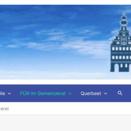
Such
ile
FÜR im Gemeinderat
Querbeet
erei