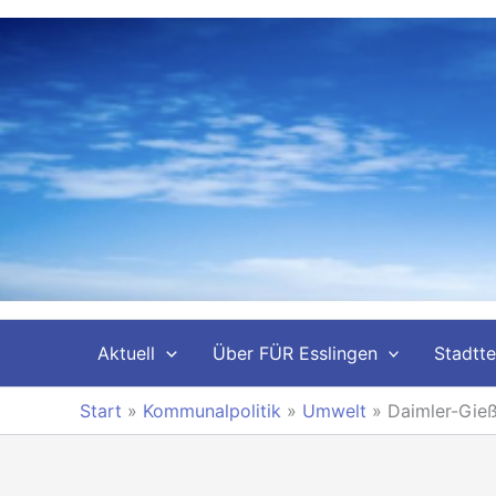
Zum
Inhalt
springen
Aktuell
Über FÜR Esslingen
Stadtte
Start
»
Kommunalpolitik
»
Umwelt
»
Daimler-Gieß