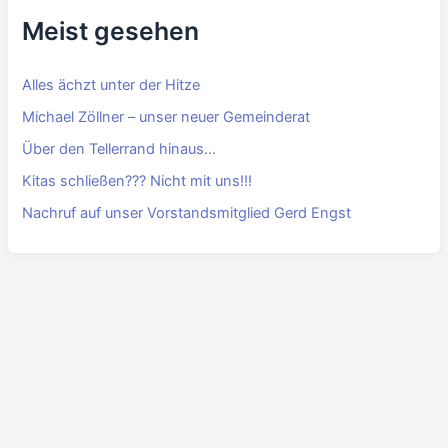
FÜR Jahreskalender 2026
PDF
·
DOCX
Beitrittserklärung
PDF
·
DOC
Meist gesehen
Alles ächzt unter der Hitze
Michael Zöllner – unser neuer Gemeinderat
Über den Tellerrand hinaus…
Kitas schließen??? Nicht mit uns!!!
Nachruf auf unser Vorstandsmitglied Gerd Engst