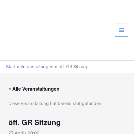
Zum
Inhalt
springen
Start
»
Veranstaltungen
»
öff. GR Sitzung
« Alle Veranstaltungen
Diese Veranstaltung hat bereits stattgefunden.
öff. GR Sitzung
27 April / 00:00