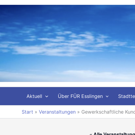
Zum
Inhalt
springen
Aktuell
Über FÜR Esslingen
Stadtte
Start
»
Veranstaltungen
»
Gewerkschaftliche Ku
« Alle Veranstaltun