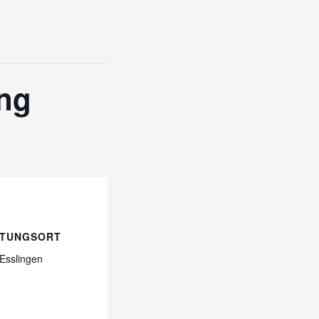
ng
LTUNGSORT
 Esslingen