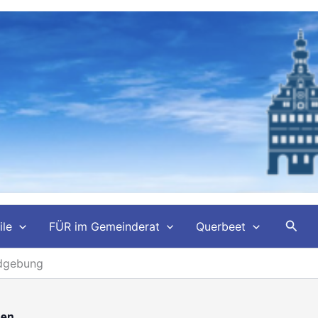
Such
ile
FÜR im Gemeinderat
Querbeet
ndgebung
gen