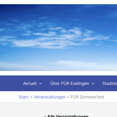
Zum
Inhalt
springen
Aktuell
Über FÜR Esslingen
Stadtte
Start
»
Veranstaltungen
»
FÜR Sommerfest
« Alle Veranstaltungen