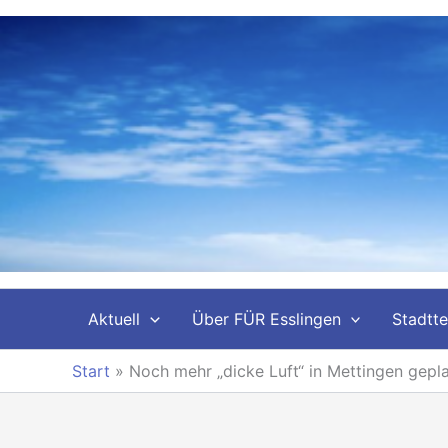
Zum
Inhalt
springen
Aktuell
Über FÜR Esslingen
Stadtte
Start
»
Noch mehr „dicke Luft“ in Mettingen gepla