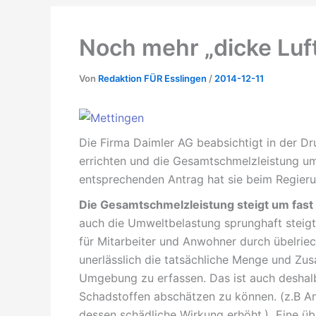
Noch mehr „dicke Luft
Von
Redaktion FÜR Esslingen
/
2014-12-11
Die Firma Daimler AG beabsichtigt in der D
errichten und die Gesamtschmelzleistung um
entsprechenden Antrag hat sie beim Regierun
Die Gesamtschmelzleistung steigt um fas
auch die Umweltbelastung sprunghaft steig
für Mitarbeiter und Anwohner durch übelrie
unerlässlich die tatsächliche Menge und Zu
Umgebung zu erfassen. Das ist auch deshal
Schadstoffen abschätzen zu können. (z.B An
dessen schädliche Wirkung erhöht.) Eine übe