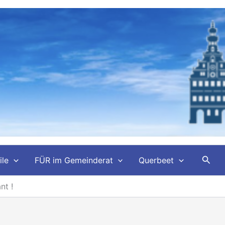
Such
ile
FÜR im Gemeinderat
Querbeet
nt !