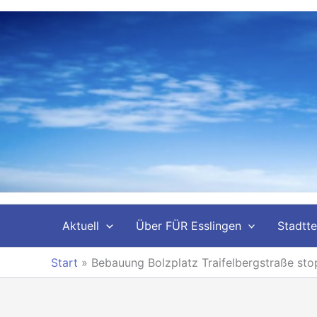
Zum
Inhalt
springen
Aktuell
Über FÜR Esslingen
Stadtte
Start
»
Bebauung Bolzplatz Traifelbergstraße sto