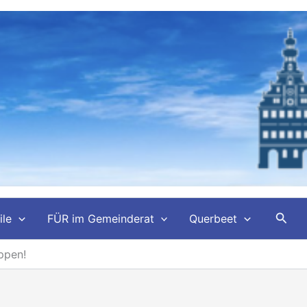
Such
ile
FÜR im Gemeinderat
Querbeet
ppen!