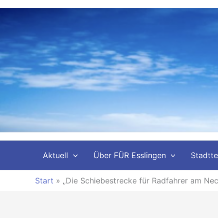
Zum
Inhalt
springen
Aktuell
Über FÜR Esslingen
Stadtte
Start
»
„Die Schiebestrecke für Radfahrer am Nec