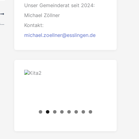
Unser Gemeinderat seit 2024:
R
Michael Zöllner
Bauvorhaben EWB Alleenstraße: FÜR-Esslingen lehnt die Übernahme der modifizierten Ausfallbürgschaft ab
Kontakt:
michael.zoellner@esslingen.de