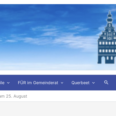
Such
ile
FÜR im Gemeinderat
Querbeet
am 25. August