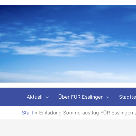
Zum
Inhalt
springen
Aktuell
Über FÜR Esslingen
Stadtte
Start
»
Einladung Sommerausflug FÜR Esslingen 