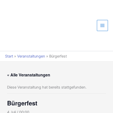
Zum
Inhalt
springen
Start
»
Veranstaltungen
»
Bürgerfest
« Alle Veranstaltungen
Diese Veranstaltung hat bereits stattgefunden.
Bürgerfest
4 Juli / 00:00