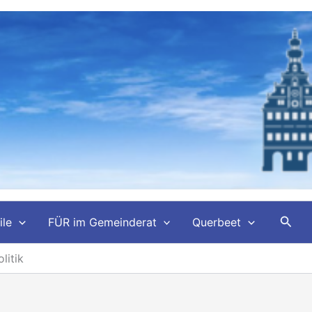
Such
ile
FÜR im Gemeinderat
Querbeet
litik