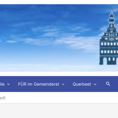
Such
ile
FÜR im Gemeinderat
Querbeet
adt