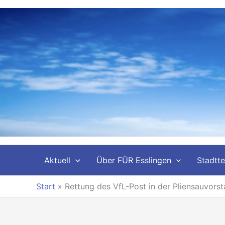
Zum
Inhalt
springen
Aktuell
Über FÜR Esslingen
Stadtte
Start
»
Rettung des VfL-Post in der Pliensauvorst