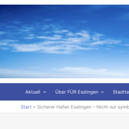
Zum
Inhalt
springen
Aktuell
Über FÜR Esslingen
Stadtte
Start
»
Sicherer Hafen Esslingen – Nicht nur symb