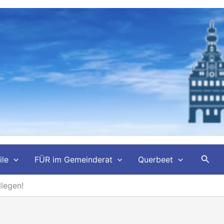
Such
ile
FÜR im Gemeinderat
Querbeet
llegen!