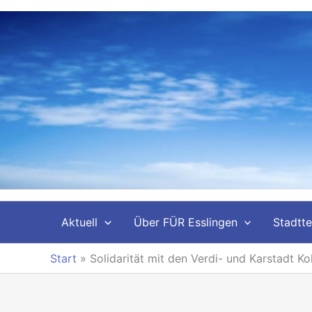
Zum
Inhalt
springen
Aktuell
Über FÜR Esslingen
Stadtte
Start
»
Solidarität mit den Verdi- und Karstadt Ko