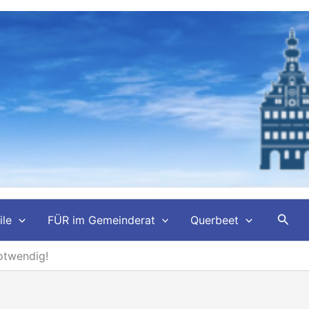
Such
ile
FÜR im Gemeinderat
Querbeet
otwendig!