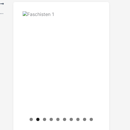
R
pelhaushalt -Für ein lebenswertes Esslingen!