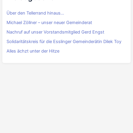
Über den Tellerrand hinaus…
Michael Zöllner – unser neuer Gemeinderat
Nachruf auf unser Vorstandsmitglied Gerd Engst
Solidaritätskreis für die Esslinger Gemeinderätin Dilek Toy
Alles ächzt unter der Hitze
Impressum
Kontakt
Datenschutz
Cookie-Richtlinie (EU)
Externe Links
Copyright © 2026 FÜR Esslingen