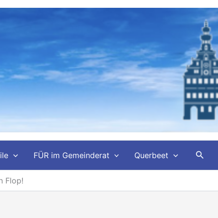
Such
ile
FÜR im Gemeinderat
Querbeet
n Flop!