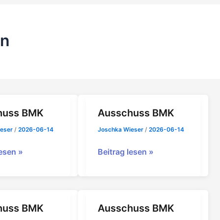
en
huss BMK
Ausschuss BMK
ieser
/
2026-06-14
Joschka Wieser
/
2026-06-14
ss
Ausschuss
lesen »
Beitrag lesen »
BMK
huss BMK
Ausschuss BMK