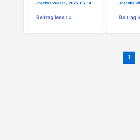
Joschka Wieser
/
2026-06-14
Joschka W
Ausschuss
Ausschu
Beitrag lesen »
Beitrag 
BMK
BMK
1