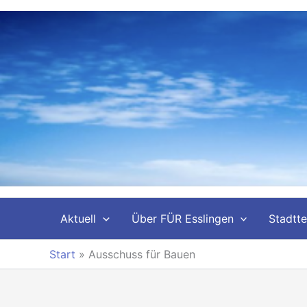
Zum
Inhalt
springen
Aktuell
Über FÜR Esslingen
Stadtte
Start
»
Ausschuss für Bauen