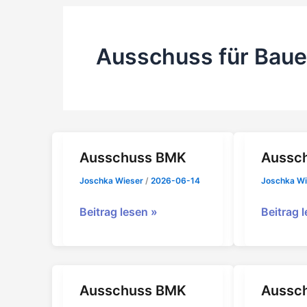
Ausschuss für Bau
Ausschuss BMK
Aussc
Joschka Wieser
/
2026-06-14
Joschka W
Ausschuss
Ausschu
Beitrag lesen »
Beitrag 
BMK
BMK
Ausschuss BMK
Aussc