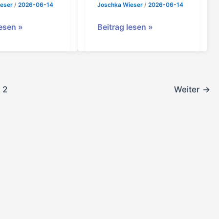
ieser
/
2026-06-14
Joschka Wieser
/
2026-06-14
ss
Ausschuss
lesen »
Beitrag lesen »
BMK
2
Weiter
→