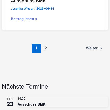
Ausschuss BMK
Joschka Wieser
/
2026-06-14
Ausschuss
Beitrag lesen »
BMK
1
2
Weiter
→
Nächste Termine
16:00
SEP.
23
Ausschuss BMK