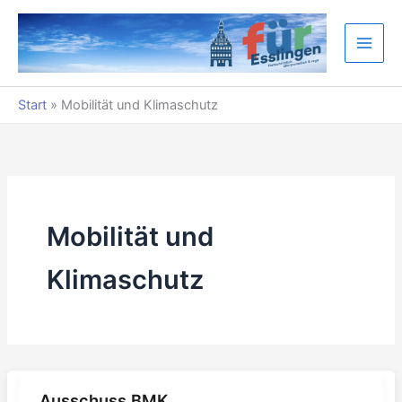
Zum
Inhalt
springen
Start
»
Mobilität und Klimaschutz
Mobilität und
Klimaschutz
Ausschuss BMK