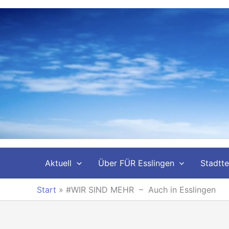
Zum
Inhalt
springen
Aktuell
Über FÜR Esslingen
Stadtte
Start
»
#WIR SIND MEHR – Auch in Esslingen