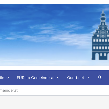
Such
ile
FÜR im Gemeinderat
Querbeet
emeinderat