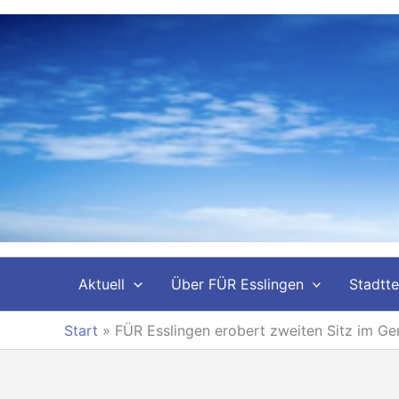
Zum
Inhalt
springen
Aktuell
Über FÜR Esslingen
Stadtte
Start
»
FÜR Esslingen erobert zweiten Sitz im G