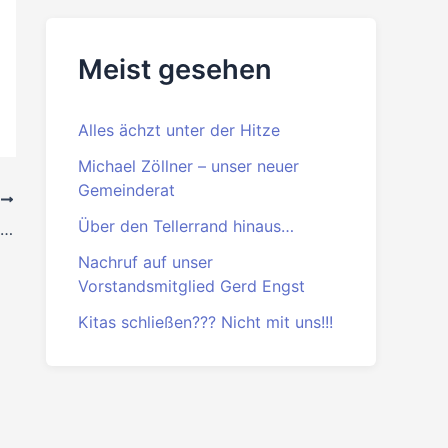
Beitrittserklärung
PDF
·
DOC
R
Meist gesehen
Stellungnahme zum Artikel Wahllotto… in den Stuttgarter Nachrichten
Alles ächzt unter der Hitze
Michael Zöllner – unser neuer
Gemeinderat
Über den Tellerrand hinaus…
Nachruf auf unser
Vorstandsmitglied Gerd Engst