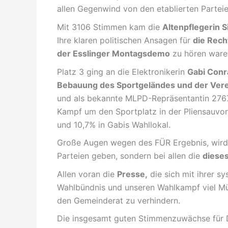
allen Gegenwind von den etablierten Parteie
Mit 3106 Stimmen kam die
Altenpflegerin 
Ihre klaren politischen Ansagen für
die Rech
der Esslinger Montagsdemo
zu hören waren
Platz 3 ging an die Elektronikerin
Gabi Conr
Bebauung des Sportgeländes und der Verein
und als bekannte MLPD-Repräsentantin 2767
Kampf um den Sportplatz in der Pliensauvors
und 10,7% in Gabis Wahllokal.
Große Augen wegen des FÜR Ergebnis, wird e
Parteien geben, sondern bei allen die
dieses
Allen voran die
Presse,
die sich mit ihrer s
Wahlbündnis und unseren Wahlkampf viel Mü
den Gemeinderat zu verhindern.
Die insgesamt guten Stimmenzuwächse für D