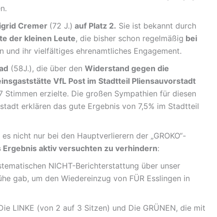
n.
Sigrid Cremer
(72 J.)
auf Platz 2.
Sie ist bekannt durch
te der kleinen Leute
, die bisher schon regelmäßig
bei
 und ihr vielfältiges ehrenamtliches Engagement.
ad
(58J.), die über den
Widerstand gegen die
sgaststätte VfL Post im Stadtteil Pliensauvorstadt
 Stimmen erzielte. Die großen Sympathien für diesen
tadt erklären das gute Ergebnis von 7,5% im Stadtteil
s nicht nur bei den Hauptverlierern der „GROKO“-
 Ergebnis aktiv versuchten zu verhindern
:
ystematischen NICHT-Berichterstattung über unser
he gab, um den Wiedereinzug von FÜR Esslingen in
ie LINKE (von 2 auf 3 Sitzen) und Die GRÜNEN, die mit