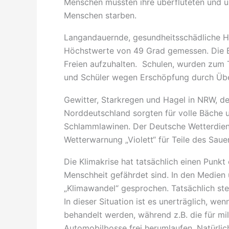
Menschen mussten ihre überfluteten und 
Menschen starben.
Langandauernde, gesundheitsschädliche Hit
Höchstwerte von 49 Grad gemessen. Die B
Freien aufzuhalten. Schulen, wurden zum 
und Schüler wegen Erschöpfung durch Übe
Gewitter, Starkregen und Hagel in NRW, d
Norddeutschland sorgten für volle Bäche 
Schlammlawinen. Der Deutsche Wetterdiens
Wetterwarnung „Violett“ für Teile des Saue
Die Klimakrise hat tatsächlich einen Punkt
Menschheit gefährdet sind. In den Medien 
„Klimawandel“ gesprochen. Tatsächlich ste
In dieser Situation ist es unerträglich, w
behandelt werden, während z.B. die für mi
Automobilbosse frei herumlaufen. Natürli