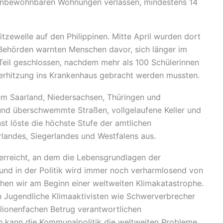
unbewohnbaren Wohnungen verlassen, mindestens 14
zewelle auf den Philippinen. Mitte April wurden dort
ehörden warnten Menschen davor, sich länger im
Teil geschlossen, nachdem mehr als 100 Schülerinnen
rhitzung ins Krankenhaus gebracht werden mussten.
em Saarland, Niedersachsen, Thüringen und
und überschwemmte Straßen, vollgelaufene Keller und
t löste die höchste Stufe der amtlichen
rlandes, Siegerlandes und Westfalens aus.
 erreicht, an dem die Lebensgrundlagen der
und in der Politik wird immer noch verharmlosend von
hen wir am Beginn einer weltweiten Klimakatastrophe.
enn Jugendliche Klimaaktivisten wie Schwerverbrecher
llionenfachen Betrug verantwortlichen
ch kann die Kommunalpolitik die weltweiten Probleme