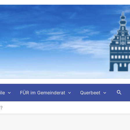
Such
ile
FÜR im Gemeinderat
Querbeet
n?