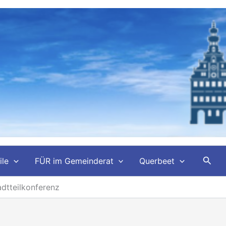
Such
ile
FÜR im Gemeinderat
Querbeet
adtteilkonferenz