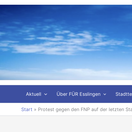
Zum
Inhalt
springen
Aktuell
Über FÜR Esslingen
Stadtte
Start
»
Protest gegen den FNP auf der letzten St