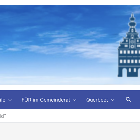
Such
ile
FÜR im Gemeinderat
Querbeet
ld“