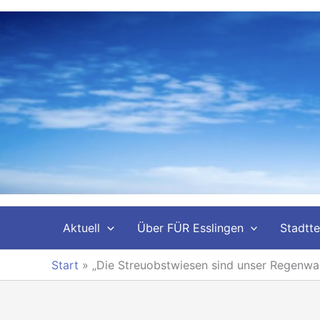
Zum
Inhalt
springen
Aktuell
Über FÜR Esslingen
Stadtte
Start
»
„Die Streuobstwiesen sind unser Regenwa