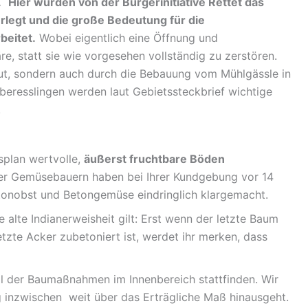
.
Hier wurden von der Bürgerinitiative Rettet das
rlegt und die große Bedeutung für die
beitet.
Wobei eigentlich eine Öffnung und
, statt sie wie vorgesehen vollständig zu zerstören.
ut, sondern auch durch die Bebauung vom Mühlgässle in
eresslingen werden laut Gebietssteckbrief wichtige
.
splan wertvolle,
äußerst fruchtbare Böden
er Gemüsebauern haben bei Ihrer Kundgebung vor 14
tonobst und Betongemüse eindringlich klargemacht.
 alte Indianerweisheit gilt: Erst wenn der letzte Baum
etzte Acker zubetoniert ist, werdet ihr merken, dass
il der Baumaßnahmen im Innenbereich stattfinden. Wir
 inzwischen weit über das Erträgliche Maß hinausgeht.