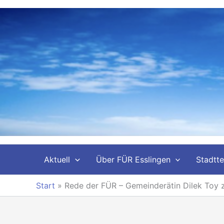
Zum
Inhalt
springen
Aktuell
Über FÜR Esslingen
Stadtte
Start
»
Rede der FÜR – Gemeinderätin Dilek Toy 