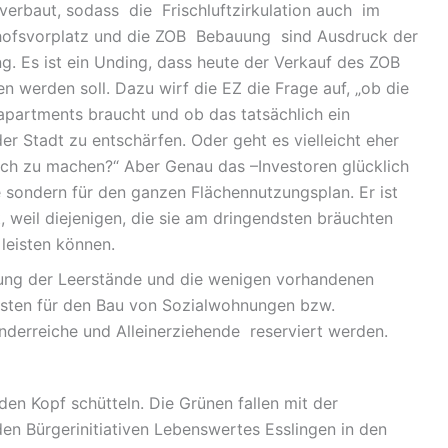
verbaut, sodass die Frischluftzirkulation auch im
nhofsvorplatz und die ZOB Bebauung sind Ausdruck der
g. Es ist ein Unding, dass heute der Verkauf des ZOB
n werden soll. Dazu wirf die EZ die Frage auf, „ob die
apartments braucht und ob das tatsächlich ein
er Stadt zu entschärfen. Oder geht es vielleicht eher
lich zu machen?“ Aber Genau das –Investoren glücklich
ße sondern für den ganzen Flächennutzungsplan. Er ist
 weil diejenigen, die sie am dringendsten bräuchten
leisten können.
ng der Leerstände und die wenigen vorhandenen
ssten für den Bau von Sozialwohnungen bzw.
nderreiche und Alleinerziehende reserviert werden.
en Kopf schütteln. Die Grünen fallen mit der
n Bürgerinitiativen Lebenswertes Esslingen in den